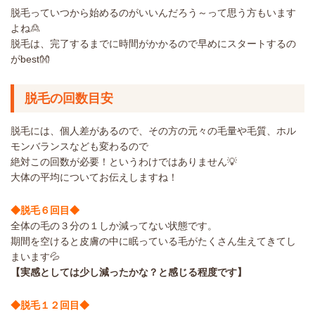
脱毛っていつから始めるのがいいんだろう～って思う方もいます
よね🙎
脱毛は、完了するまでに時間がかかるので早めにスタートするの
がbest👐
脱毛の回数目安
脱毛には、個人差があるので、その方の元々の毛量や毛質、ホル
モンバランスなども変わるので
絶対この回数が必要！というわけではありません💡
大体の平均についてお伝えしますね！
◆脱毛６回目◆
全体の毛の３分の１しか減ってない状態です。
期間を空けると皮膚の中に眠っている毛がたくさん生えてきてし
まいます💦
【実感としては少し減ったかな？と感じる程度です】
◆脱毛１２回目◆