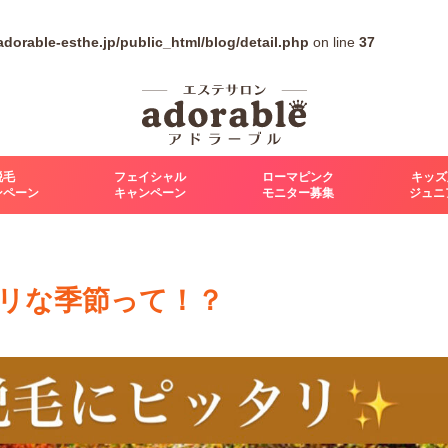
dorable-esthe.jp/public_html/blog/detail.php
on line
37
脱毛
フェイシャル
ローマピンク
キッズ
ンペーン
キャンペーン
モニター募集
ジュニ
リな季節って！？