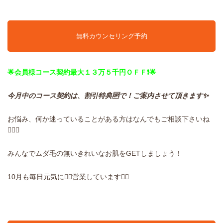
無料カウンセリング予約
🌟会員様コース契約最大１３万５千円ＯＦＦ❗️🌟
今月中のコース契約は、割引特典🆙で！ご案内させて頂きます✨
お悩み、何か迷っていることがある方はなんでもご相談下さいね
🙋🏻‍♀️
みんなでムダ毛の無いきれいなお肌をGETしましょう！
10月も毎日元気に✊🏼営業しています❤️‍🔥