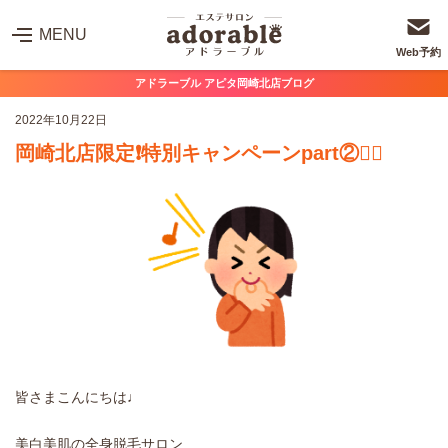
MENU
Web予約
アドラーブル アピタ岡崎北店ブログ
2022年10月22日
岡崎北店限定❗️特別キャンペーンpart②❤️‍🔥
皆さまこんにちは♩
美白美肌の全身脱毛サロン