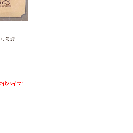
かり浸透
世代ハイフ”