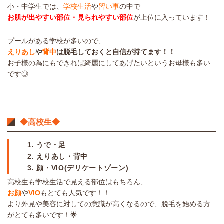
小・中学生では、
学校生活
や
習い事
の中で
お肌が出やすい部位・見られやすい部位
が上位に入っています！
プールがある学校が多いので、
えりあし
や
背中
は脱毛しておくと自信が持てます！！
お子様の為にもできれば綺麗にしてあげたいというお母様も多い
です◎
◆高校生◆
1. うで・足
2. えりあし・背中
3. 顔・VIO(デリケートゾーン)
高校生も学校生活で見える部位はもちろん、
お顔
や
VIO
もとても人気です！！
より外見や美容に対しての意識が高くなるので、脱毛を始める方
がとても多いです！🌟