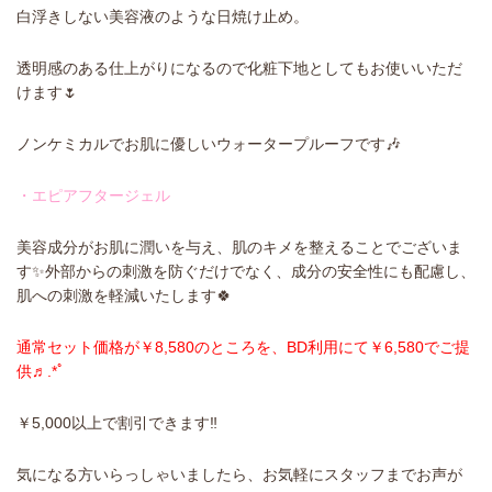
白浮きしない美容液のような日焼け止め。
透明感のある仕上がりになるので化粧下地としてもお使いいただ
けます🌷
ノンケミカルでお肌に優しいウォータープルーフです🎶
・エピアフタージェル
美容成分がお肌に潤いを与え、肌のキメを整えることでございま
す✨️外部からの刺激を防ぐだけでなく、成分の安全性にも配慮し、
肌への刺激を軽減いたします🍀
通常セット価格が￥8,580のところを、BD利用にて￥6,580でご提
供♬.*ﾟ
￥5,000以上で割引できます‼️
気になる方いらっしゃいましたら、お気軽にスタッフまでお声が