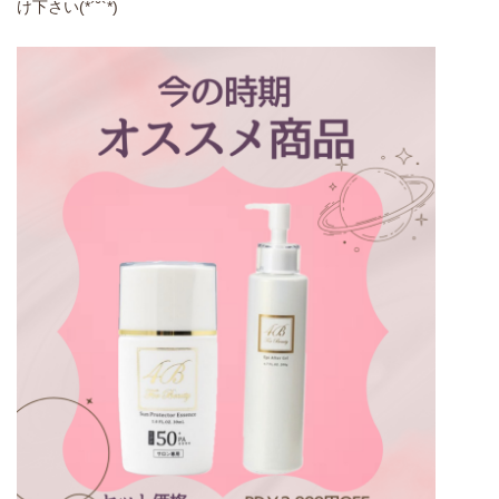
け下さい(*´˘`*)