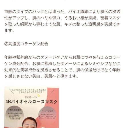
市販のタイプのパックとは違った、バイオ繊維により肌への浸透
性がアップし、肌のハリや弾力、うるおい感が持続。密着マスク
を取った瞬間から弾むような肌、キメの整った透明感を実感でき
ます。
②高濃度コラーゲン配合
年齢や紫外線からのダメージケアからお肌につやを与えるコラー
ゲン成分配合。お肌に蓄積したダメージによるシミやシワなどに
効果的な美容成分を浸透させることで、肌の保湿だけでなく年齢
を感じさせない美白、美肌へと導きます。