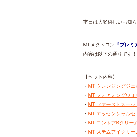
本日は大変嬉しいお知ら
MTメタトロン
『プレミア
内容は以下の通りです！
【セット内容】
・
MT クレンジングジェ
・
MT フォアミングウォ
・
MT ファーストステッ
・
MT エッセンシャルセ
・
MT コントアBクリー
・
MT ステムアイクリー