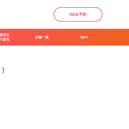
WEB予約
脱毛&
店舗一覧
Q&A
ア脱毛
！