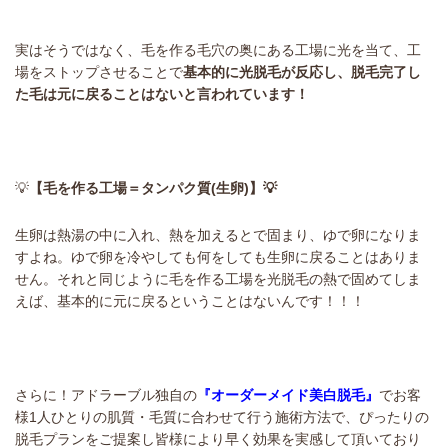
実はそうではなく、毛を作る毛穴の奥にある工場に光を当て、工
場をストップさせることで
基本的に光脱毛が反応し、脱毛完了し
た毛は元に戻ることはないと言われています！
💡
【毛を作る工場＝タンパク質(生卵)】💡
生卵は熱湯の中に入れ、熱を加えるとで固まり、ゆで卵になりま
すよね。ゆで卵を冷やしても何をしても生卵に戻ることはありま
せん。それと同じように毛を作る工場を光脱毛の熱で固めてしま
えば、基本的に元に戻るということはないんです！！！
さらに！アドラーブル独自の
『オーダーメイド美白脱毛』
でお客
様1人ひとりの肌質・毛質に合わせて行う施術方法で、ぴったりの
脱毛プランをご提案し皆様により早く効果を実感して頂いており